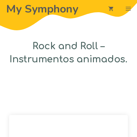
Saltar
My Symphony
M
al
contenido
Rock and Roll –
Instrumentos animados.