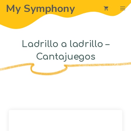
Saltar
My Symphony
M
al
contenido
Ladrillo a ladrillo –
Cantajuegos